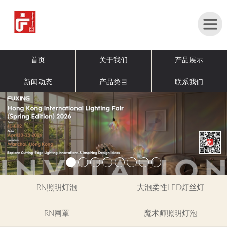
首
首页
关于我们
产品展示
页
新闻动态
产品类目
联系我们
关
于
我
们
产
品
展
示
RN照明灯泡
大泡柔性LED灯丝灯
新
RN网罩
魔术师照明灯泡
闻
展