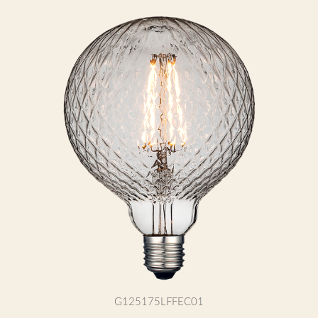
G125175LFFEC01