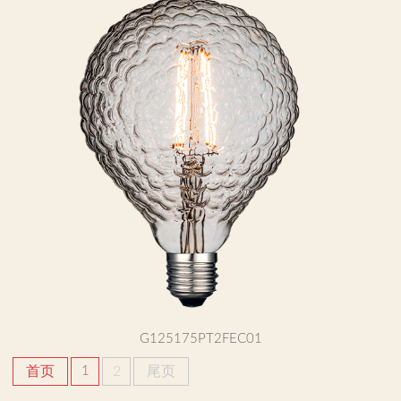
G125175PT2FEC01
首页
1
2
尾页