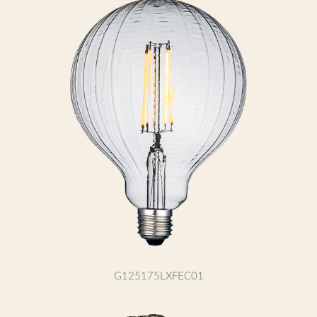
G125175LXFEC01