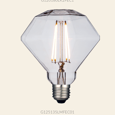
G120180LK2FEC1
G125135LMFEC01