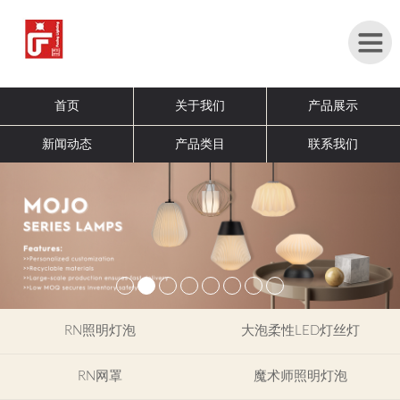
首
首页
关于我们
产品展示
页
新闻动态
产品类目
联系我们
关
于
我
们
产
品
展
示
RN照明灯泡
大泡柔性LED灯丝灯
新
RN网罩
魔术师照明灯泡
闻
展