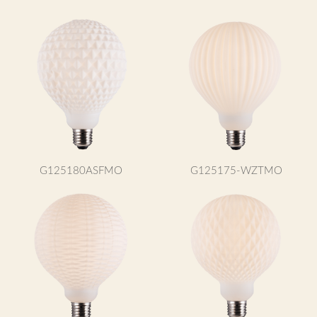
G125180ASFMO
G125175-WZTMO