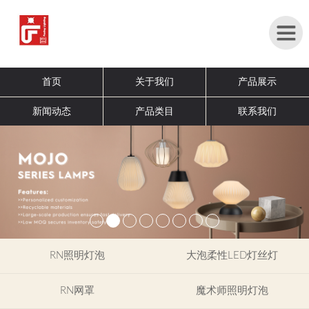
首
首页
关于我们
产品展示
页
新闻动态
产品类目
联系我们
关
于
我
们
产
品
展
示
RN照明灯泡
大泡柔性LED灯丝灯
新
RN网罩
魔术师照明灯泡
闻
展