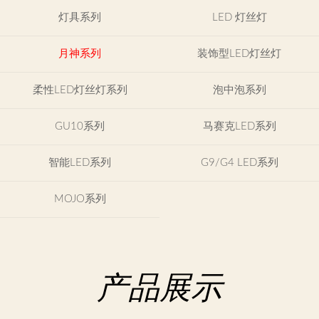
示
灯具系列
LED 灯丝灯
产
月神系列
装饰型LED灯丝灯
品
类
柔性LED灯丝灯系列
泡中泡系列
目
GU10系列
马赛克LED系列
联
系
我
智能LED系列
G9/G4 LED系列
们
MOJO系列
English
产品展示